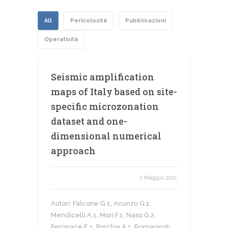
All
Pericolosità
Pubblicazioni
Operatività
Seismic amplification
maps of Italy based on site-
specific microzonation
dataset and one-
dimensional numerical
approach
7 Maggio 2021
Autori: Falcone G.1, Acunzo G.1,
Mendicelli A.1, Mori F.1, Naso G.2,
Peronace E.1, Porchia A.1, Romagnoli