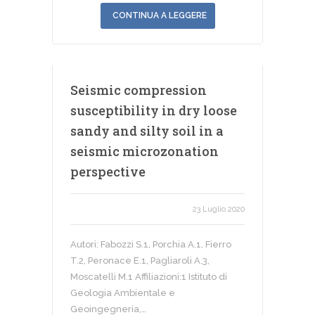
CONTINUA A LEGGERE
Seismic compression
susceptibility in dry loose
sandy and silty soil in a
seismic microzonation
perspective
23 Luglio 2020
Autori: Fabozzi S.1, Porchia A.1, Fierro
T.2, Peronace E.1, Pagliaroli A.3,
Moscatelli M.1 Affiliazioni:1 Istituto di
Geologia Ambientale e
Geoingegneria,…