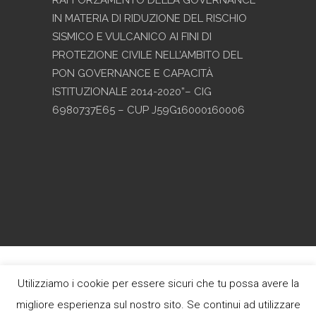
IN MATERIA DI RIDUZIONE DEL RISCHIO
SISMICO E VULCANICO AI FINI DI
PROTEZIONE CIVILE NELL’AMBITO DEL
PON GOVERNANCE E CAPACITÀ
ISTITUZIONALE 2014-2020”– CIG
6980737E65 – CUP J59G16000160006
Copyright © 2017 - Progetto grafico e
Utilizziamo i cookie per essere sicuri che tu possa avere la
sviluppo
Heap Design
migliore esperienza sul nostro sito. Se continui ad utilizzare