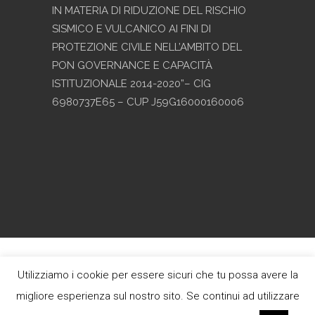
IN MATERIA DI RIDUZIONE DEL RISCHIO
SISMICO E VULCANICO AI FINI DI
PROTEZIONE CIVILE NELL’AMBITO DEL
PON GOVERNANCE E CAPACITÀ
ISTITUZIONALE 2014-2020”– CIG
6980737E65 – CUP J59G16000160006
Copyright © 2017 - Progetto grafico e
Utilizziamo i cookie per essere sicuri che tu possa avere la
sviluppo
Heap Design
migliore esperienza sul nostro sito. Se continui ad utilizzare